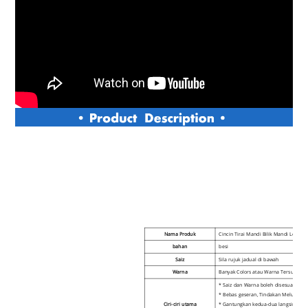
Nama Produk
Cincin Tirai Mandi Bilik Mandi Logam
bahan
besi
Saiz
Sila rujuk jadual di bawah
Warna
Banyak Colo
rs atau Warna Tersuai
* Saiz dan Warna boleh disesuaikan
* Bebas geseran, Tindakan Meluncur
Ciri-ciri utama
* Gantungkan kedua-dua langsir mand