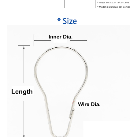
* Tugas Berat dan Tahan Lama
* Mudah digunakan dan pemasangan 
*
Set 12
MOQ
500pcs
Penggunaan
Bilik air, Hotel, Bilik air, Dalaman, Hi
Gaya
Kemewahan yang bersahaja
Masa penghantaran
5-7hari
Pembungkusan
Pek mengikut keperluan pelanggan
Bayaran
T/T, Western Union, Paypal, Kad Kredi
Kaedah Penghantaran
DHL/UPS/Fedex/TNT dan sebagainya